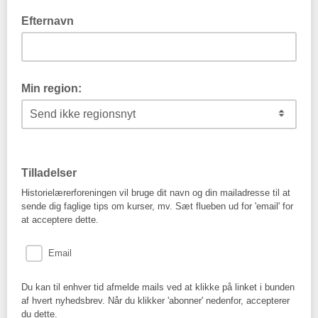
Efternavn
Min region:
Hvis du gerne vil have nyheder fra din egen region, så vælg
den her.
Tilladelser
Historielærerforeningen vil bruge dit navn og din mailadresse til at
sende dig faglige tips om kurser, mv. Sæt flueben ud for 'email' for
at acceptere dette.
Email
Du kan til enhver tid afmelde mails ved at klikke på linket i bunden
af hvert nyhedsbrev. Når du klikker 'abonner' nedenfor, accepterer
du dette.